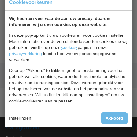
Cookievoorkeuren
Of
betaal
9,28
in 3 termijnen
met Klarna
Wij hechten veel waarde aan uw privacy, daarom
Terug naar overzicht
informeren wij u over cookies op onze website.
In deze pop-up kunt u uw voorkeuren voor cookies instellen.
Beschrijving
Specificaties
Meer informatie over de verschillende soorten cookies die wij
gebruiken, vindt u op onze
cookies
pagina. In onze
privacyverklaring
leest u hoe we uw persoonsgegevens
verwerken.
Door op "Akkoord" te klikken, geeft u toestemming voor het
Geld terug
prijsgarantie
gebruik van alle cookies, waaronder functionele, analytische
Lage prijzen hoge service
en advertentie/trackingcookies. Deze worden gebruikt voor
het optimaliseren van de website en het personaliseren van
advertenties. Wilt u dit niet, klik dan op "Instellingen" om uw
cookievoorkeuren aan te passen.
Instellingen
Akkoord
Categorieën