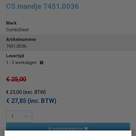
CS mandje 7451.0036
Merk
CombiSteel
Artikelnummer
7451.0036
Levertijd
1 - 2 werkdagen
€ 25,00
€ 23,00
(exc. BTW)
€ 27,85 (inc. BTW)
In winkelwagentje