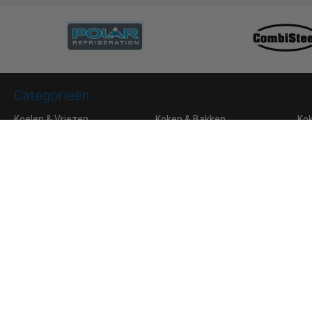
Categorieën
Koelen & Vriezen
Koken & Bakken
Ko
Bar & Koffie
Buffet & tafel
Kle
Horeca Meubilair
RVS
Algemene voorwaarden
Leveringsvoorwaarden
Privacy
Aanmelden voor de nieuwsbrief
Ik ga akkoord met de
privacyverklaring
van Horeca Koeling