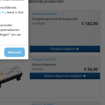
Gerelateerde producten
rschillende
aring
leest u hoe
Strokengordijn
Energiebesparend strokengordijn
€ 182,00
€ 240,00
waaronder
 optimaliseren
ellingen" om uw
Product bekijken
Akkoord
Vogue GH 473
Sticker dispenser
€ 56,00
€ 60,00
Sticker dispenser bekijken