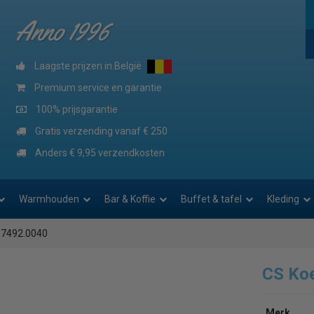
Anno 1996
Laagste prijzen in België
Premium service en garantie
100% prijsgarantie
Gratis verzending vanaf € 250
Anders € 9,95 verzendkosten
Warmhouden
Bar & Koffie
Buffet & tafel
Kleding
 7492.0040
CS Koe
Merk