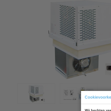
Cookievoork
Wij hechten vee