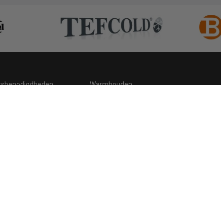
ksbenodigdheden
Warmhouden
ding
Hygiene
 statement
Cookies
Retour, teruggavebeleid en garantie
C