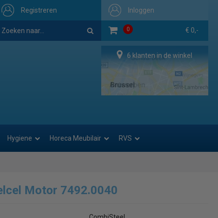
Registreren
Inloggen
0
€ 0,-
6 klanten in de winkel
Hygiene
Horeca Meubilair
RVS
lcel Motor 7492.0040
CombiSteel