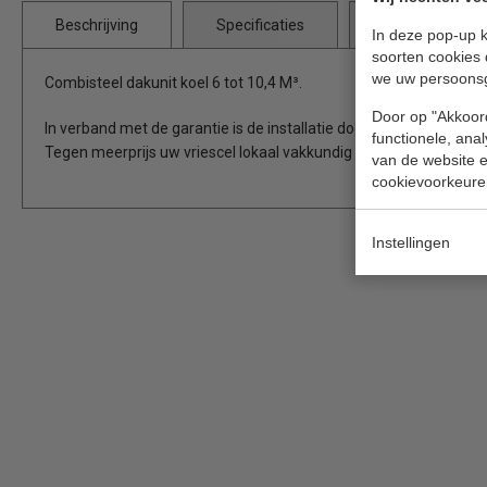
Beschrijving
Specificaties
Bijlages
In deze pop-up k
soorten cookies 
we uw persoons
Combisteel dakunit koel 6 tot 10,4 M³.
Door op "Akkoord
In verband met de garantie is de installatie door een erkend bedri
functionele, ana
Tegen meerprijs uw vriescel lokaal vakkundig laten installeren.
van de website en
cookievoorkeure
Instellingen