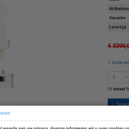
Artikeln
Garantie
Levertijd
€ 3390,
✓ Gratis ve
Of
betaal
9
Terug 
euren
l waarde aan uw privacy, daarom informeren wij u over cookies o