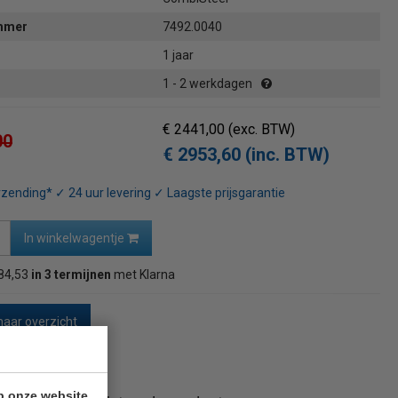
ummer
7492.0040
1 jaar
1 - 2 werkdagen
€ 2441,00
(exc. BTW)
00
€ 2953,60 (inc. BTW)
rzending* ✓ 24 uur levering ✓ Laagste prijsgarantie
In winkelwagentje
84,53
in 3 termijnen
met Klarna
naar overzicht
p onze website.