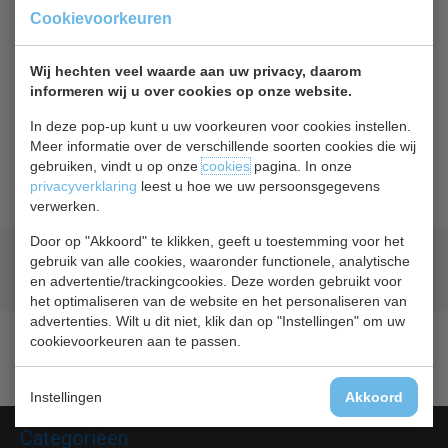
Of
betaal
12,50
in 3 termijnen
met Klarna
Cookievoorkeuren
Terug naar overzicht
Wij hechten veel waarde aan uw privacy, daarom
informeren wij u over cookies op onze website.
Beschrijving
Specificaties
In deze pop-up kunt u uw voorkeuren voor cookies instellen.
Meer informatie over de verschillende soorten cookies die wij
gebruiken, vindt u op onze
cookies
pagina. In onze
Geleiderset 7950.0500
privacyverklaring
leest u hoe we uw persoonsgegevens
verwerken.
Door op "Akkoord" te klikken, geeft u toestemming voor het
Geld terug
prijsgarantie
gebruik van alle cookies, waaronder functionele, analytische
Lage prijzen hoge service
en advertentie/trackingcookies. Deze worden gebruikt voor
het optimaliseren van de website en het personaliseren van
advertenties. Wilt u dit niet, klik dan op "Instellingen" om uw
cookievoorkeuren aan te passen.
Instellingen
Akkoord
Categorieën