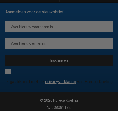
Aanmelden voor de nieuwsbrief
Inschrijven
Ik ga akkoord met de
privacyverklaring
van Horeca Koeling
© 2026 Horeca Koeling
|
038081172
|
info@horecakoeling.be