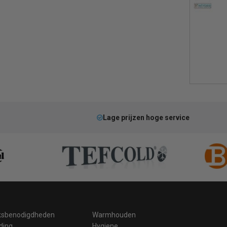
Lage prijzen hoge service
ksbenodigdheden
Warmhouden
ding
Hygiene