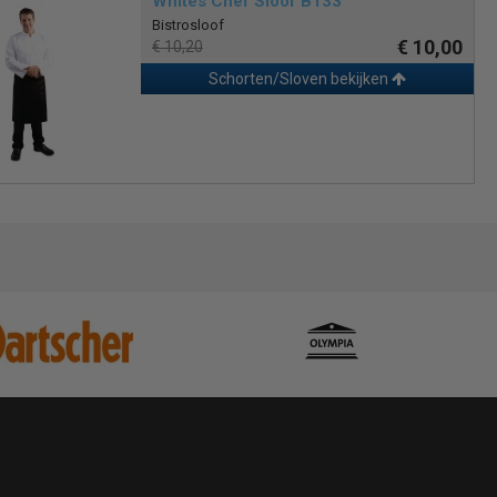
Whites Chef Sloof B133
Bistrosloof
€ 10,00
€ 10,20
Schorten/Sloven bekijken