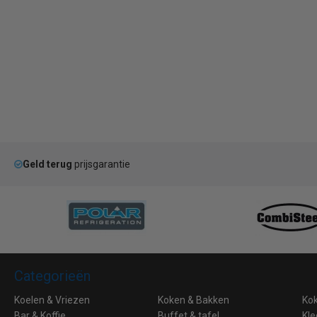
Geld terug
prijsgarantie
Categorieën
Koelen & Vriezen
Koken & Bakken
Ko
Bar & Koffie
Buffet & tafel
Kle