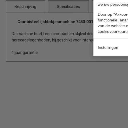
we uw persoons
Beschrijving
Specificaties
Bijlages
Door op "Akkoord
functionele, ana
Combisteel ijsblokjesmachine 7453.0010
van de website en
cookievoorkeure
De machine heeft een compact en stijlvol design en is de perfec
horecagelegenheden, hij geschikt voor intensief gebruik in een 
Instellingen
1 jaar garantie.