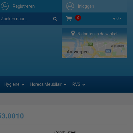
Registreren
Inloggen
0
€ 0,-
8 klanten in de winkel
Hygiene
Horeca Meubilair
RVS
53.0010
CombiSteel