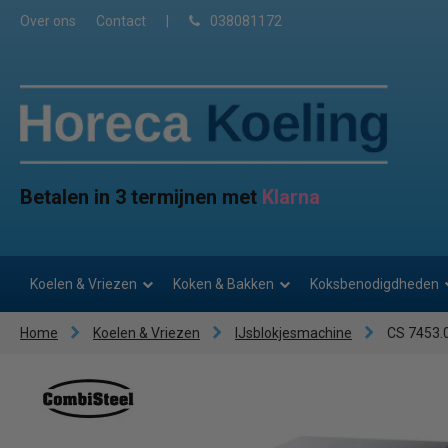
Over ons
Contact
|
038081172
Betalen in 3 termijnen met
Klarna
Koelen & Vriezen
Koken & Bakken
Koksbenodigdheden
Home
Koelen & Vriezen
IJsblokjesmachine
CS 7453.