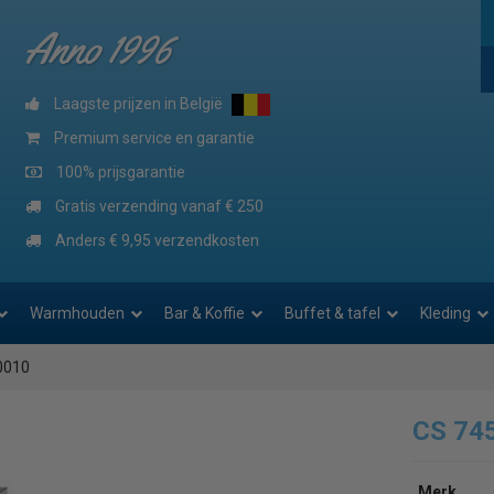
Anno 1996
Laagste prijzen in België
Premium service en garantie
100% prijsgarantie
Gratis verzending vanaf € 250
Anders € 9,95 verzendkosten
Warmhouden
Bar & Koffie
Buffet & tafel
Kleding
0010
CS 74
Merk