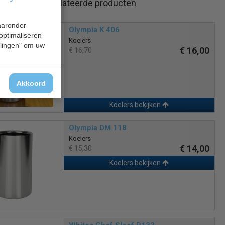
Gerelateerde producten
waaronder
Olympia K 406
 optimaliseren
Koelers
ellingen" om uw
€ 16,00
€ 16,70
Akkoord
Koelers bekijken
Olympia DM 118
Koelers
€ 14,00
€ 15,30
Koelers bekijken