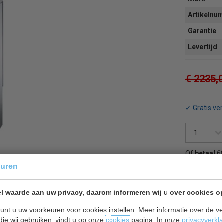
Artikeln
Garantie
Levertijd
€ 2235,
✓ Gratis ve
Of
betaal
6
euren
Terug 
l waarde aan uw privacy, daarom informeren wij u over cookies o
unt u uw voorkeuren voor cookies instellen. Meer informatie over de ve
die wij gebruiken, vindt u op onze
cookies
pagina. In onze
privacyverkl