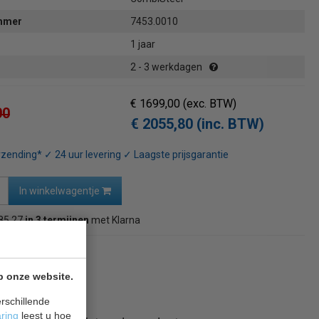
ummer
7453.0010
1 jaar
2 - 3 werkdagen
€ 1699,00
(exc. BTW)
00
€ 2055,80 (inc. BTW)
rzending* ✓ 24 uur levering ✓ Laagste prijsgarantie
In winkelwagentje
85,27
in 3 termijnen
met Klarna
naar overzicht
p onze website.
rschillende
aring
leest u hoe