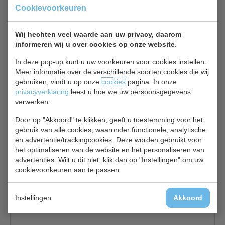
Cookievoorkeuren
bodemroosters en een geïntegreerde afvoer.
Speciaal gemaakt om op op het werkblad te gebruiken,
geschikt om neer te zetten bij het buffet zodat uw
Wij hechten veel waarde aan uw privacy, daarom
informeren wij u over cookies op onze website.
producten koel blijven.
Voorzien van geperforeerde bodem en afvoer met
In deze pop-up kunt u uw voorkeuren voor cookies instellen.
kraantje om het lekwater af te voeren.
Meer informatie over de verschillende soorten cookies die wij
Waardoor na afloop kan het gesmolten ijs via de afvoer in
gebruiken, vindt u op onze
cookies
pagina. In onze
de bak kan worden weggevoerd door een slang te
privacyverklaring
leest u hoe we uw persoonsgegevens
koppelen aan de bak.
verwerken.
Door op "Akkoord" te klikken, geeft u toestemming voor het
gebruik van alle cookies, waaronder functionele, analytische
Gerelateerde producten
en advertentie/trackingcookies. Deze worden gebruikt voor
het optimaliseren van de website en het personaliseren van
Olympia CN 599
advertenties. Wilt u dit niet, klik dan op "Instellingen" om uw
cookievoorkeuren aan te passen.
RVS serveerschaal
€ 28,00
€ 29,60
Dienbladen bekijken
Instellingen
Akkoord