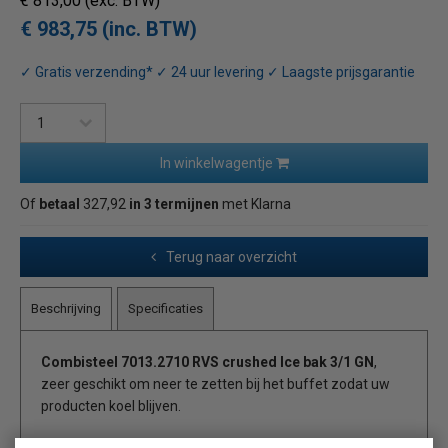
€ 813,00
(exc. BTW)
€ 983,75 (inc. BTW)
✓ Gratis verzending* ✓ 24 uur levering ✓ Laagste prijsgarantie
In winkelwagentje
Of
betaal
327,92
in 3 termijnen
met Klarna
Terug naar overzicht
Beschrijving
Specificaties
Combisteel 7013.2710 RVS crushed Ice bak 3/1 GN
,
zeer geschikt om neer te zetten bij het buffet zodat uw
producten koel blijven.
Geïsoleerde scherfijsbak met ondiepe geperste