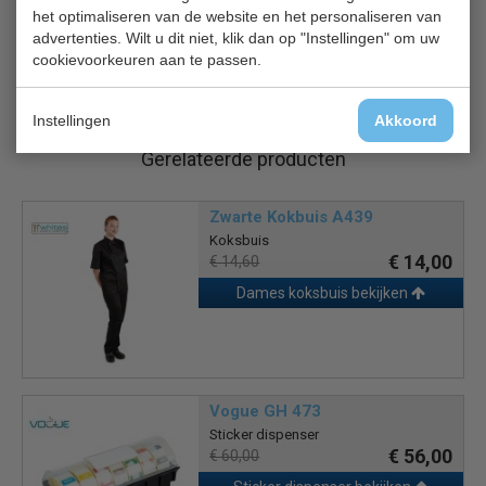
Voedselsensor
het optimaliseren van de website en het personaliseren van
Eenvoudig te reinigen, zelfsluitende deur
advertenties. Wilt u dit niet, klik dan op "Instellingen" om uw
Max. omgevingstemperatuur: 38°C
cookievoorkeuren aan te passen.
Instellingen
Akkoord
Gerelateerde producten
Zwarte Kokbuis A439
Koksbuis
€ 14,00
€ 14,60
Dames koksbuis bekijken
Vogue GH 473
Sticker dispenser
€ 56,00
€ 60,00