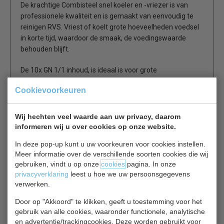
De krachtige Combisteel snel koeler en -vriezer is van
professionele kwaliteit en is gemaakt van eenvoudig te
reinigen RVS. Vriest of koelt grote hoeveelheden voedsel
in korte tijd, waardoor de smaak, de voedingswaarde
behouden blijft.
De 10x GN 1/1 inhoud, is ideaal is voor grote
horecagelegenheden waar voedsel snel gekoeld moet
Cookievoorkeuren
worden maar uiteraard ook voor, hotels, ziekenhuizen en
restaurants.
Wij hechten veel waarde aan uw privacy, daarom
Koelt eenvoudig 30 kg voedsel van +70°C tot +3°C in 90
informeren wij u over cookies op onze website.
minuten en vriest 25 kg voedsel van +70°C tot -18°C in 240
In deze pop-up kunt u uw voorkeuren voor cookies instellen.
minuten.
Meer informatie over de verschillende soorten cookies die wij
gebruiken, vindt u op onze
cookies
pagina. In onze
Voorzien van 70mm isolatie
privacyverklaring
leest u hoe we uw persoonsgegevens
Koelen 30 kg in 90 min van +70 ºc naar + 3 ºC
verwerken.
Vriezen 25 kg in 90 min van 3 ºC naar -18 ºC
Door op "Akkoord" te klikken, geeft u toestemming voor het
10x GN1/1 (geleverd zonder roosters)
gebruik van alle cookies, waaronder functionele, analytische
Temperatuurbereik +70°C tot -18°C
en advertentie/trackingcookies. Deze worden gebruikt voor