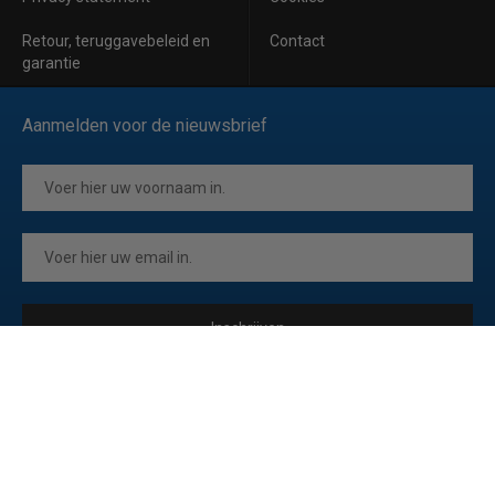
Retour, teruggavebeleid en
Contact
garantie
Aanmelden voor de nieuwsbrief
Inschrijven
Ik ga akkoord met de
privacyverklaring
van Horeca Koeling