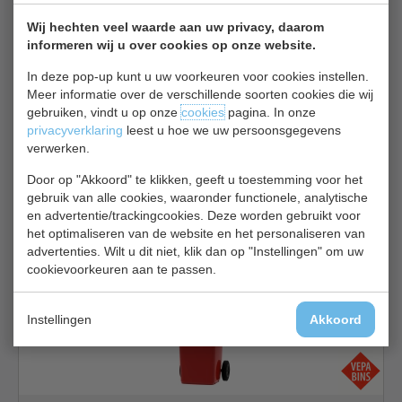
Vepabins 31006809
Wij hechten veel waarde aan uw privacy, daarom
informeren wij u over cookies op onze website.
In deze pop-up kunt u uw voorkeuren voor cookies instellen.
Meer informatie over de verschillende soorten cookies die wij
gebruiken, vindt u op onze
cookies
pagina. In onze
privacyverklaring
leest u hoe we uw persoonsgegevens
verwerken.
Mini Container | geel | B48 x D56 x H97 cm | inhoud 120 liter
Door op "Akkoord" te klikken, geeft u toestemming voor het
gebruik van alle cookies, waaronder functionele, analytische
€ 54,00
en advertentie/trackingcookies. Deze worden gebruikt voor
het optimaliseren van de website en het personaliseren van
Containers bekijken
advertenties. Wilt u dit niet, klik dan op "Instellingen" om uw
Vepabins 31006946
cookievoorkeuren aan te passen.
Instellingen
Akkoord