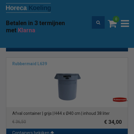
0
Betalen in 3 termijnen
Premium service en garantie
met
Klarna
Home
Hygiene
Afvalbakken
Containers
(71)
Toon filters
Rubbermaid L639
Afval container | grijs | H44 x Ø40 cm | inhoud 38 liter
€ 34,00
€ 36,50
Containers bekijken