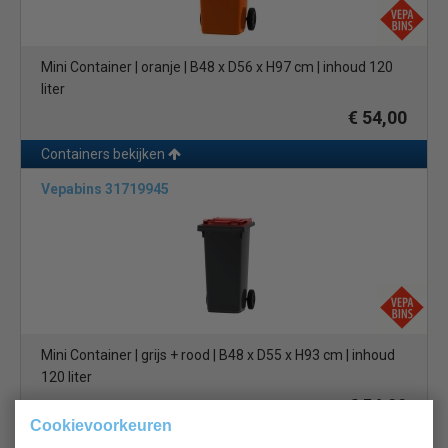
Mini Container | oranje | B48 x D56 x H97 cm | inhoud 120
liter
€ 54,00
Containers bekijken
Vepabins 31719945
Mini Container | grijs + rood | B48 x D55 x H93 cm | inhoud
120 liter
€ 54,00
Cookievoorkeuren
Containers bekijken