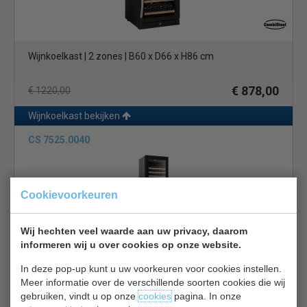
Wijnkoelkast | 2 zones | B60 x D66 x H86 cm
€ 878,00
€ 1220,00
Wijnkoelkast bekijken
CS 7525.0040
Cookievoorkeuren
Wij hechten veel waarde aan uw privacy, daarom
informeren wij u over cookies op onze website.
Hoog 178 - Breed 60 cm
In deze pop-up kunt u uw voorkeuren voor cookies instellen.
€ 1750,00
€ 2500,00
Meer informatie over de verschillende soorten cookies die wij
gebruiken, vindt u op onze
cookies
pagina. In onze
Wijnkoelkast bekijken