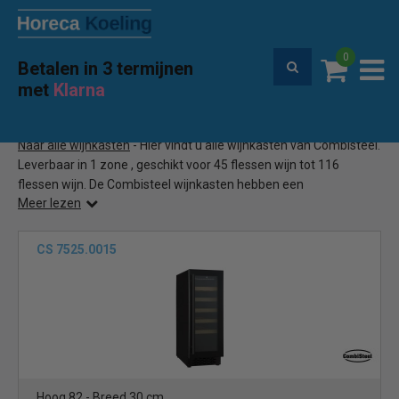
0
Betalen in 3 termijnen
Premium service en garantie
met
Klarna
Home
Combisteel wijnkoelkast
(5)
Naar alle wijnkasten
- Hier vindt u alle wijnkasten van Combisteel.
Leverbaar in 1 zone , geschikt voor 45 flessen wijn tot 116
flessen wijn. De Combisteel wijnkasten hebben een
Meer lezen
gebruiksvriendelijk bediening en zijn veelal met LED scherm
uitgevoerd en met het milieuvriendelijk R600a
koelmiddel. Combisteel wijnkasten voor een scherpe prijs.
CS 7525.0015
Hoog 82 - Breed 30 cm