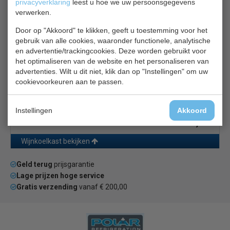
privacyverklaring
leest u hoe we uw persoonsgegevens
CS 7525.0035
verwerken.
Door op "Akkoord" te klikken, geeft u toestemming voor het
gebruik van alle cookies, waaronder functionele, analytische
en advertentie/trackingcookies. Deze worden gebruikt voor
het optimaliseren van de website en het personaliseren van
advertenties. Wilt u dit niet, klik dan op "Instellingen" om uw
cookievoorkeuren aan te passen.
Hoog 172 - Breed 60 cm
Met 2 zones
Instellingen
Akkoord
€ 1901,00
€ 2715,00
Wijnkoelkast bekijken
Geld terug
prijsgarantie
Lage prijzen hoge service
Gratis verzending
vanaf € 200,00