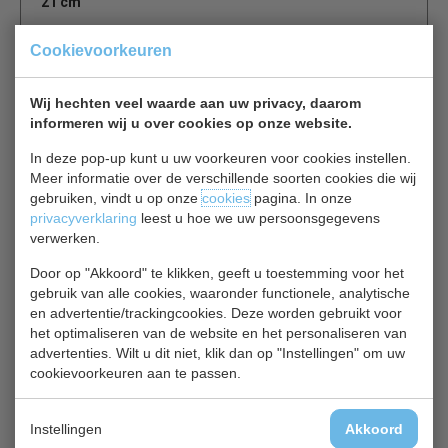
21 cm
Het bestek uit de Nice-serie heeft een eigentijdse en
Cookievoorkeuren
elegante uitstraling en is perfect voor drukke,
professionele horeca-omgevingen. Het is gemaakt van
Wij hechten veel waarde aan uw privacy, daarom
sterk en robuust RVS dat vervolgens hoog gepolijst is.
informeren wij u over cookies op onze website.
Dankzij het ergonomische ontwerp ligt het bestek
comfortabel in de hand.
In deze pop-up kunt u uw voorkeuren voor cookies instellen.
Meer informatie over de verschillende soorten cookies die wij
gebruiken, vindt u op onze
cookies
pagina. In onze
Is dit iets voor jou?
privacyverklaring
leest u hoe we uw persoonsgegevens
verwerken.
Amefa Elegance DM236
Door op "Akkoord" te klikken, geeft u toestemming voor het
gebruik van alle cookies, waaronder functionele, analytische
Bestek Elegance
€ 19,00
en advertentie/trackingcookies. Deze worden gebruikt voor
€ 19,80
het optimaliseren van de website en het personaliseren van
Bestek bekijken
advertenties. Wilt u dit niet, klik dan op "Instellingen" om uw
cookievoorkeuren aan te passen.
Instellingen
Akkoord