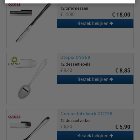
Comastafelmes DC215
12 tafelmessen
€ 18,00
€ 18,90
Bestek bekijken
Utopia DY358
12 dessertlepels
€ 8,85
€ 9,40
Bestek bekijken
Comas tafelvork DC228
12 dessertvorken
€ 5,90
€ 6,30
Bestek bekijken