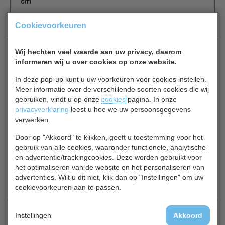
cm
Het bestek uit de Nice-serie heeft een eigentijdse en
Cookievoorkeuren
elegante uitstraling en is perfect voor drukke,
professionele horeca-omgevingen. Het is gemaakt van
Wij hechten veel waarde aan uw privacy, daarom
sterk en robuust RVS dat vervolgens hoog gepolijst is.
informeren wij u over cookies op onze website.
Dankzij het ergonomische ontwerp ligt het bestek
comfortabel in de hand.
In deze pop-up kunt u uw voorkeuren voor cookies instellen.
Meer informatie over de verschillende soorten cookies die wij
gebruiken, vindt u op onze
cookies
pagina. In onze
Is dit iets voor jou?
privacyverklaring
leest u hoe we uw persoonsgegevens
verwerken.
Steakmes C137
Door op "Akkoord" te klikken, geeft u toestemming voor het
gebruik van alle cookies, waaronder functionele, analytische
12 steakmessen
€ 23,00
en advertentie/trackingcookies. Deze worden gebruikt voor
€ 24,00
het optimaliseren van de website en het personaliseren van
Bestek bekijken
advertenties. Wilt u dit niet, klik dan op "Instellingen" om uw
cookievoorkeuren aan te passen.
Instellingen
Akkoord