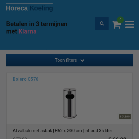
0
Betalen in 3 termijnen
Premium service en garantie
met
Klarna
Home
Hygiene
Afvalbakken
Buiten Afvalbakken
(6)
Toon filters
Bolero C576
Afvalbak met asbak | H62 x Ø30 cm | inhoud 35 liter