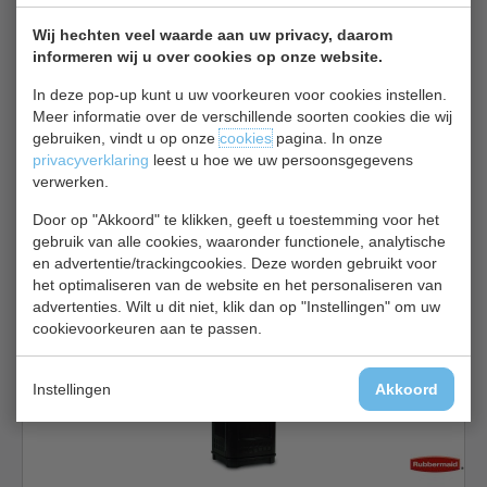
Rubbermaid Landmark
Wij hechten veel waarde aan uw privacy, daarom
informeren wij u over cookies op onze website.
In deze pop-up kunt u uw voorkeuren voor cookies instellen.
Meer informatie over de verschillende soorten cookies die wij
gebruiken, vindt u op onze
cookies
pagina. In onze
privacyverklaring
leest u hoe we uw persoonsgegevens
verwerken.
Inhoud 132 liter
Door op "Akkoord" te klikken, geeft u toestemming voor het
Hoog 104 cm
gebruik van alle cookies, waaronder functionele, analytische
€ 705,00
en advertentie/trackingcookies. Deze worden gebruikt voor
het optimaliseren van de website en het personaliseren van
Buiten Afvalbakken bekijken
advertenties. Wilt u dit niet, klik dan op "Instellingen" om uw
cookievoorkeuren aan te passen.
Rubbermaid VB 156447
Instellingen
Akkoord