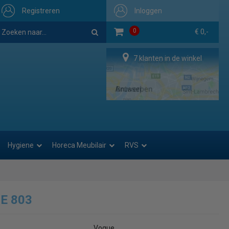
Registreren
Inloggen
0
€ 0,-
7 klanten in de winkel
Hygiene
Horeca Meubilair
RVS
 E 803
Vogue