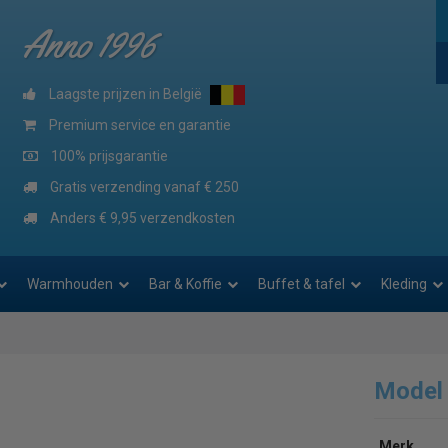
Anno 1996
Laagste prijzen in België
Premium service en garantie
100% prijsgarantie
Gratis verzending vanaf € 250
Anders € 9,95 verzendkosten
Warmhouden
Bar & Koffie
Buffet & tafel
Kleding
Model
Merk