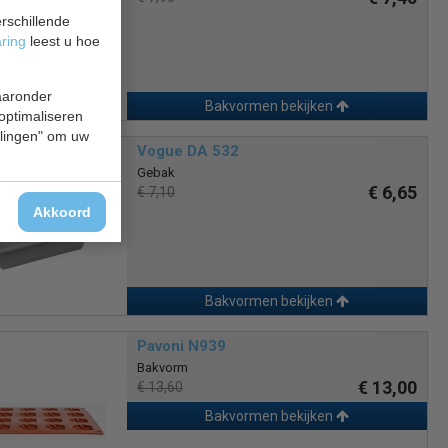
rschillende
aring
leest u hoe
waaronder
Bakvormen bekijken
 optimaliseren
ellingen" om uw
Vogue DA 532
Gebak
€ 6,65
€ 7,10
Akkoord
Bakvormen bekijken
Pavoni N939
Bakvorm
€ 13,00
€ 13,60
Bakvormen bekijken