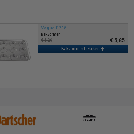
Vogue E715
Bakvormen
€ 5,85
€ 6,20
Bakvormen bekijken