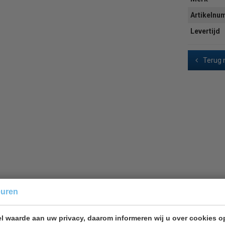
Artikeln
Levertijd
Terug 
euren
 geschikt voor de patisserie.
l waarde aan uw privacy, daarom informeren wij u over cookies o