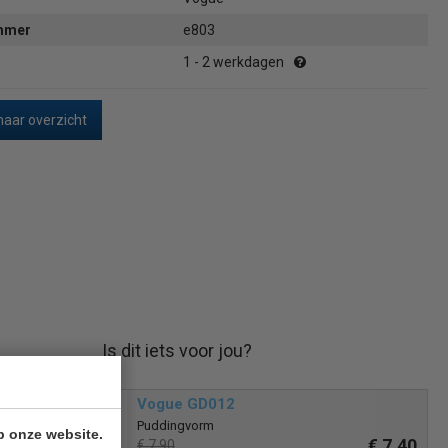
ummer
e803
1 - 2 werkdagen
naar overzicht
Is dit iets voor jou?
Vogue GD012
Puddingvorm
p onze website.
€ 7,40
€ 7,90