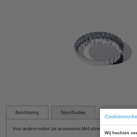
Beschrijving
Specificaties
Cookievoork
Voor andere maten zie accessoires.Met uitneembare bodem. Zeer
Wij hechten vee