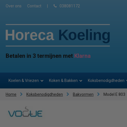
Over ons
Contact
|
038081172
Betalen in 3 termijnen met
Klarna
Koelen & Vriezen
Koken & Bakken
Koksbenodigdheden
Home
Koksbenodigdheden
Bakvormen
Model E 803