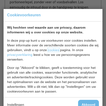
portioneerlepel, zonder veer of voedselvallen. Los
eenvoudig de inhoud door in de handgreep te knijpen.
Cookievoorkeuren
Zonder voedselvallen
Zonder veer
Wij hechten veel waarde aan uw privacy, daarom
Vaatwasmachinebestendig
informeren wij u over cookies op onze website.
ca. 16 porties per liter
In deze pop-up kunt u uw voorkeuren voor cookies instellen.
Meer informatie over de verschillende soorten cookies die wij
gebruiken, vindt u op onze
cookies
pagina. In onze
privacyverklaring
leest u hoe we uw persoonsgegevens
Is dit iets voor jou?
verwerken.
Door op "Akkoord" te klikken, geeft u toestemming voor het
Vogue J 090
gebruik van alle cookies, waaronder functionele, analytische
RVS portioneerlepel Ø 7cm
en advertentie/trackingcookies. Deze worden gebruikt voor
€ 11,00
€ 12,20
het optimaliseren van de website en het personaliseren van
advertenties. Wilt u dit niet, klik dan op "Instellingen" om uw
IJslepels bekijken
cookievoorkeuren aan te passen.
Instellingen
Akkoord