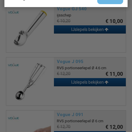
Vogue GJ 540
ijsschep
€ 10,00
€ 10,20
IJslepels bekijken
Vogue J 095
RVS portioneerlepel Ø 4.6 cm
€ 11,00
€ 12,20
IJslepels bekijken
Vogue J 091
RVS portioneerlepel Ø 6 cm
€ 12,00
€ 12,70