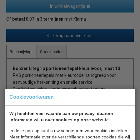
In winkelwagentje
Of
betaal
8,07
in 3 termijnen
met Klarna
Terug naar overzicht
Beschrijving
Specificaties
Bonzer Litegrip portioneerlepel kleur ivoor, maat 10
RVS portioneerlepels met kleurcode handgreep voor
eenvoudige herkenning en snelle service.
Een lichtgewichte, vaatwasmachinebestendige
portioneerlepel, zonder veer of voedselvallen.
Cookievoorkeuren
Los eenvoudig de inhoud door in de handgreep te knijpen.
Wij hechten veel waarde aan uw privacy, daarom
Zonder voedselvallen
informeren wij u over cookies op onze website.
Zonder veer
In deze pop-up kunt u uw voorkeuren voor cookies instellen.
Vaatwasmachinebestendig
Meer informatie over de verschillende soorten cookies die wij