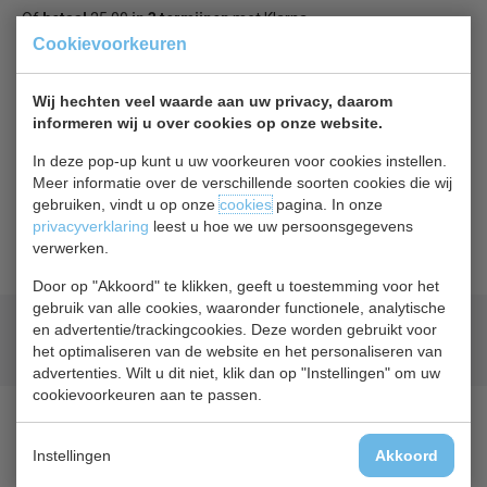
Of
betaal
25,00
in 3 termijnen
met Klarna
Cookievoorkeuren
Terug naar overzicht
Wij hechten veel waarde aan uw privacy, daarom
informeren wij u over cookies op onze website.
Beschrijving
In deze pop-up kunt u uw voorkeuren voor cookies instellen.
Meer informatie over de verschillende soorten cookies die wij
Draagrooster voor op de bodem van het apparaat. Geeft
gebruiken, vindt u op onze
cookies
pagina. In onze
extra stabiliteit aan producten die onderin het apparaat
privacyverklaring
leest u hoe we uw persoonsgegevens
worden bewaard.
verwerken.
Door op "Akkoord" te klikken, geeft u toestemming voor het
gebruik van alle cookies, waaronder functionele, analytische
Geld terug
prijsgarantie
en advertentie/trackingcookies. Deze worden gebruikt voor
het optimaliseren van de website en het personaliseren van
Lage prijzen hoge service
advertenties. Wilt u dit niet, klik dan op "Instellingen" om uw
cookievoorkeuren aan te passen.
Instellingen
Akkoord