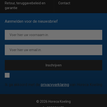
Retour, teruggavebeleid en
Contact
garantie
Aanmelden voor de nieuwsbrief
Inschrijven
Ik ga akkoord met de
privacyverklaring
van Horeca Koeling
© 2026 Horeca Koeling
|