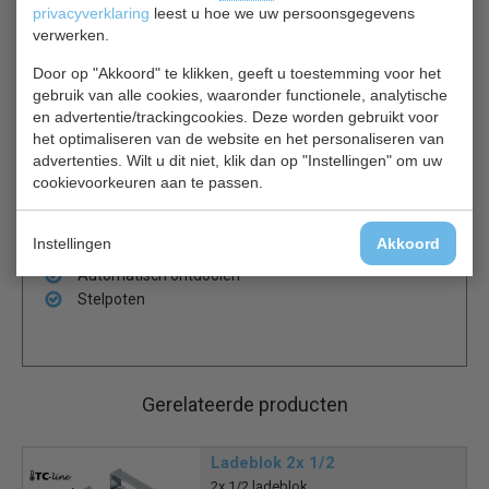
per compartiment verstelbaar en het interieur is voorzien
privacyverklaring
leest u hoe we uw persoonsgegevens
van een uitschakelbare energie efficiënte LED verlichting.
verwerken.
Deze gekoelde barkasten worden onder andere
Door op "Akkoord" te klikken, geeft u toestemming voor het
toegepast in Restaurant, Café, Bars en Clubs of Hotel.
gebruik van alle cookies, waaronder functionele, analytische
en advertentie/trackingcookies. Deze worden gebruikt voor
3 niveaus opslagruimte
het optimaliseren van de website en het personaliseren van
Instelbare roosters
advertenties. Wilt u dit niet, klik dan op "Instellingen" om uw
Zwarte afwerking
cookievoorkeuren aan te passen.
Interne LED-verlichting
Geventileerde koeling
Instellingen
Akkoord
Elektronische thermostaat
Automatisch ontdooien
Stelpoten
Gerelateerde producten
Ladeblok 2x 1/2
2x 1/2 ladeblok