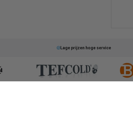
Lage prijzen hoge service
ksbenodigdheden
Warmhouden
ding
Hygiene