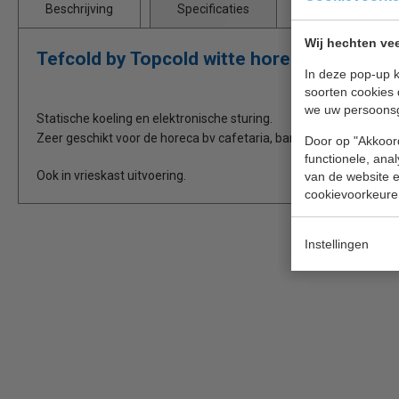
Beschrijving
Specificaties
Wij hechten vee
Tefcold by Topcold witte horeca koelkastj
In deze pop-up k
soorten cookies 
we uw persoons
Statische koeling en elektronische sturing.
Zeer geschikt voor de horeca bv cafetaria, bars, viswinkels, ijssal
Door op "Akkoord
functionele, ana
Ook in vrieskast uitvoering.
van de website en
cookievoorkeure
Instellingen