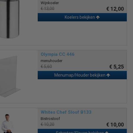
Wijnkoeler
€ 12,00
€ 13,00
Koelers bekijken
Olympia CC 446
menuhouder
€ 5,25
€ 5,60
Menumap/Houder bekijken
Whites Chef Sloof B133
Bistrosloof
€ 10,00
€ 10,20