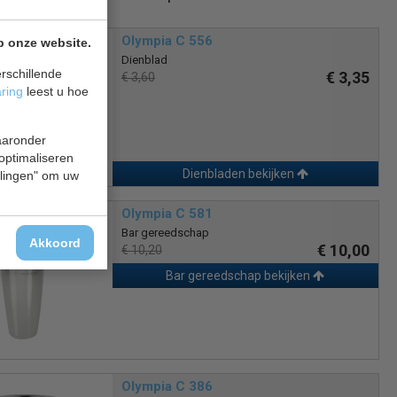
Olympia C 556
p onze website.
Dienblad
rschillende
€ 3,35
€ 3,60
aring
leest u hoe
waaronder
 optimaliseren
Dienbladen bekijken
ellingen" om uw
Olympia C 581
Bar gereedschap
Akkoord
€ 10,00
€ 10,20
Bar gereedschap bekijken
Olympia C 386