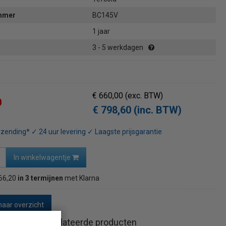
ummer
BC145V
1 jaar
3 - 5 werkdagen
€ 660,00
(exc. BTW)
0
€ 798,60 (inc. BTW)
rzending* ✓ 24 uur levering ✓ Laagste prijsgarantie
In winkelwagentje
66,20
in 3 termijnen
met Klarna
naar overzicht
Gerelateerde producten