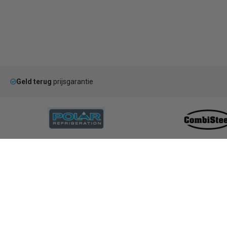
Geld terug
prijsgarantie
Categorieën
Koelen & Vriezen
Koken & Bakken
Ko
Bar & Koffie
Buffet & tafel
Kle
Horeca Meubilair
RVS