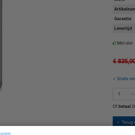
Artikeln
Garantie
Levertijd
Met slot
€ 835,0
✓ Gratis ve
Of
betaal
2
Terug 
euren