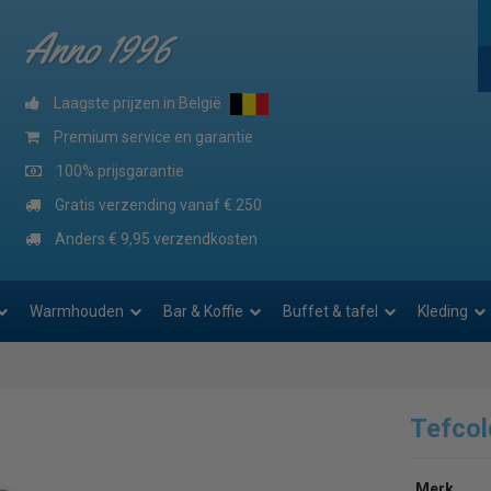
Anno 1996
Laagste prijzen in België
Premium service en garantie
100% prijsgarantie
Gratis verzending vanaf € 250
Anders € 9,95 verzendkosten
Warmhouden
Bar & Koffie
Buffet & tafel
Kleding
Tefco
Merk