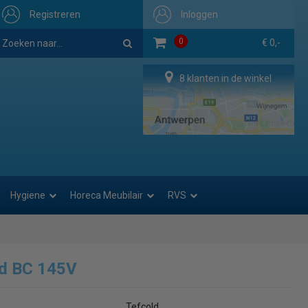
Registreren
Inloggen
0
€ 0,-
8 klanten in de winkel
Hygiene
Horeca Meubilair
RVS
ld BC 145V
Tefcold