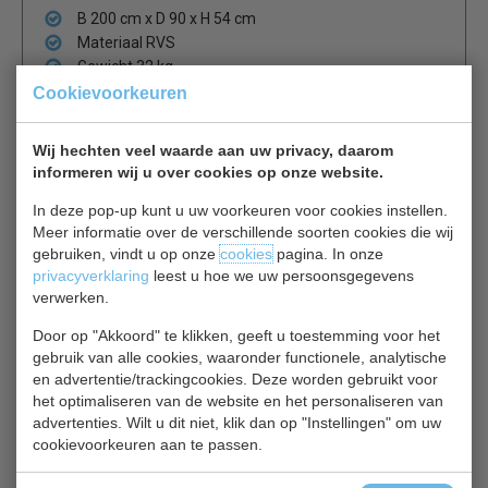
B 200 cm x D 90 x H 54 cm
Materiaal RVS
Gewicht 32 kg
Digitale snelheidsregelaar
Cookievoorkeuren
2500m3 p/u
Ingebouwde motor
Wij hechten veel waarde aan uw privacy, daarom
Hittebestendige TL verlichting
informeren wij u over cookies op onze website.
925 tpm
In deze pop-up kunt u uw voorkeuren voor cookies instellen.
Meer informatie over de verschillende soorten cookies die wij
Made in Europe
gebruiken, vindt u op onze
cookies
pagina. In onze
privacyverklaring
leest u hoe we uw persoonsgegevens
verwerken.
Is dit iets voor jou?
Door op "Akkoord" te klikken, geeft u toestemming voor het
gebruik van alle cookies, waaronder functionele, analytische
COMBISTEEL 7333.1120
en advertentie/trackingcookies. Deze worden gebruikt voor
Afzuigkappen
het optimaliseren van de website en het personaliseren van
€ 1281,00
€ 1830,00
advertenties. Wilt u dit niet, klik dan op "Instellingen" om uw
cookievoorkeuren aan te passen.
Afzuigkappen bekijken