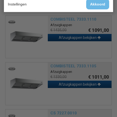
Instellingen
Akkoord
COMBISTEEL 7333.1110
Afzuigkappen
€ 1091,00
€ 1435,00
Afzuigkappen bekijken
COMBISTEEL 7333.1105
Afzuigkappen
€ 1011,00
€ 1330,00
Afzuigkappen bekijken
CS 7227.0010