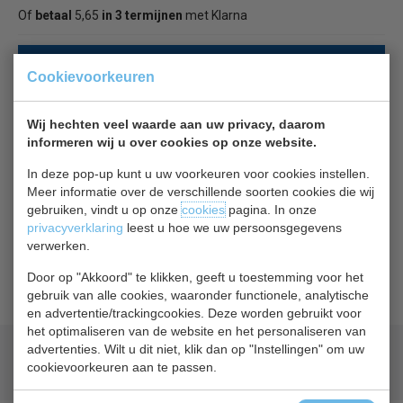
Of
betaal
5,65
in 3 termijnen
met Klarna
Terug naar overzicht
Cookievoorkeuren
Beschrijving
Wij hechten veel waarde aan uw privacy, daarom
informeren wij u over cookies op onze website.
250 ronde filters per doos, Ø 195 mm
In deze pop-up kunt u uw voorkeuren voor cookies instellen.
Meer informatie over de verschillende soorten cookies die wij
Geschikt voor Koffiemachine:
gebruiken, vindt u op onze
cookies
pagina. In onze
privacyverklaring
leest u hoe we uw persoonsgegevens
Regina Plus 40
verwerken.
Koffiezetapparaat "Bartscher PRO II 40
Door op "Akkoord" te klikken, geeft u toestemming voor het
Koffiemachine Bartscher PRO II 60
gebruik van alle cookies, waaronder functionele, analytische
en advertentie/trackingcookies. Deze worden gebruikt voor
het optimaliseren van de website en het personaliseren van
advertenties. Wilt u dit niet, klik dan op "Instellingen" om uw
Geld terug
prijsgarantie
cookievoorkeuren aan te passen.
Lage prijzen hoge service