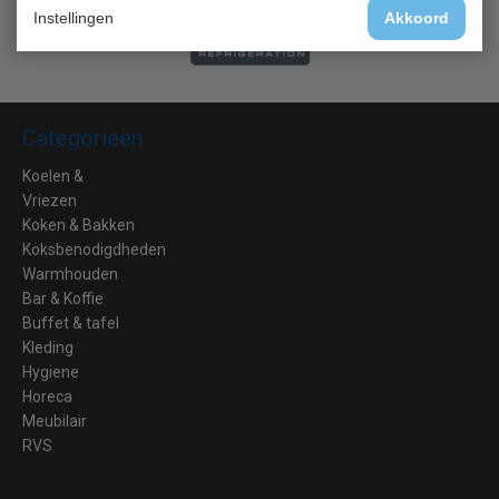
Instellingen
Akkoord
Categorieën
Koelen &
Vriezen
Koken & Bakken
Koksbenodigdheden
Warmhouden
Bar & Koffie
Buffet & tafel
Kleding
Hygiene
Horeca
Meubilair
RVS