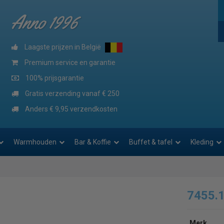
Anno 1996
Laagste prijzen in België
Premium service en garantie
100% prijsgarantie
Gratis verzending vanaf € 250
Anders € 9,95 verzendkosten
Warmhouden
Bar & Koffie
Buffet & tafel
Kleding
7455.
Merk