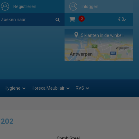
Registreren
Inloggen
0
€ 0,-
5 klanten in de winkel
Hygiene
Horeca Meubilair
RVS
1202
CombiSteel