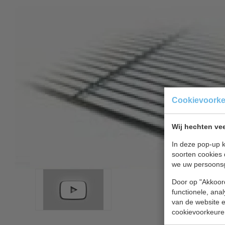
Cookievoork
Wij hechten vee
In deze pop-up k
soorten cookies 
we uw persoons
Door op "Akkoord
functionele, ana
van de website en
cookievoorkeure