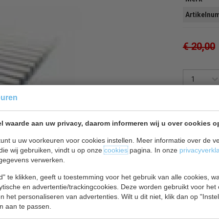
Artikeln
€ 20,00
euren
Of
betaal
7
l waarde aan uw privacy, daarom informeren wij u over cookies o
Terug 
unt u uw voorkeuren voor cookies instellen. Meer informatie over de ve
die wij gebruiken, vindt u op onze
cookies
pagina. In onze
privacyverkl
gegevens verwerken.
" te klikken, geeft u toestemming voor het gebruik van alle cookies, 
lytische en advertentie/trackingcookies. Deze worden gebruikt voor het
 het personaliseren van advertenties. Wilt u dit niet, klik dan op "Inst
n aan te passen.