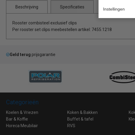
Beschrijving
Specificaties
Instellingen
Rooster combisteel exclusief clips
Per rooster set clips meebestellen artikel: 7455.1218
Geld terug
prijsgarantie
Categorieën
Koelen & Vriezen
Koken & Bakken
Ko
Bar & Koffie
Buffet & tafel
Kle
Horeca Meubilair
RVS