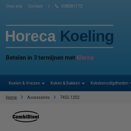
Over ons
Contact
|
038081172
Betalen in 3 termijnen met
Klarna
Koelen & Vriezen
Koken & Bakken
Koksbenodigdheden
Home
Accessoires
7455.1202