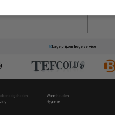
Lage prijzen hoge service
ksbenodigdheden
Warmhouden
ding
Hygiene