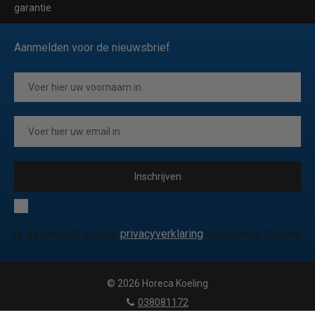
garantie
Aanmelden voor de nieuwsbrief
Inschrijven
Ik ga akkoord met de
privacyverklaring
van Horeca Koeling
© 2026 Horeca Koeling
|
038081172