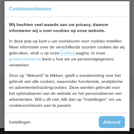
Of
betaal
617,50
in 3 termijnen
met Klarna
Cookievoorkeuren
Terug naar overzicht
Wij hechten veel waarde aan uw privacy, daarom
informeren wij u over cookies op onze website.
Beschrijving
In deze pop-up kunt u uw voorkeuren voor cookies instellen.
Meer informatie over de verschillende soorten cookies die wij
Wielenset van 6 wielen geschikt voor de koelwerkbank van
gebruiken, vindt u op onze
cookies
pagina. In onze
EcoFrost.
privacyverklaring
leest u hoe we uw persoonsgegevens
verwerken.
Door op "Akkoord" te klikken, geeft u toestemming voor het
gebruik van alle cookies, waaronder functionele, analytische
Geld terug
prijsgarantie
en advertentie/trackingcookies. Deze worden gebruikt voor
Lage prijzen hoge service
het optimaliseren van de website en het personaliseren van
advertenties. Wilt u dit niet, klik dan op "Instellingen" om uw
cookievoorkeuren aan te passen.
Instellingen
Akkoord